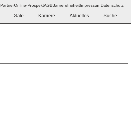
e
Partner
Online-Prospekt
AGB
Barrierefreiheit
Impressum
Datenschutz
Sale
Karriere
Aktuelles
Suche