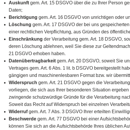
Auskunft
gem. Art. 15 DSGVO über die zu Ihrer Person ges
Daten;
Berichtigung
gem. Art. 16 DSGVO von unrichtigen oder unv
Löschung
gem. Art. 17 DSGVO der bei uns gespeicherten D
einer rechtlichen Verpflichtung, aus Gründen des öffentli
Einschränkung
der Verarbeitung gem. Art. 18 DSGVO, sowei
deren Löschung ablehnen, weil Sie diese zur Geltendmach
21 DSGVO erhoben haben.
Datenübertragbarkeit
gem. Art. 20 DSGVO, soweit Sie uns
Vertrages gem. Art. 6 Abs. 1 lit. b DSGVO bereitgestellt hab
gängigen und maschinenlesbaren Format bzw. wir übermittel
Widerspruch
gem. Art. 21 DSGVO gegen die Verarbeitung I
vorliegen, die sich aus Ihrer besonderen Situation ergebe
zwingende schutzwürdige Gründe für die Verarbeitung nac
Soweit das Recht auf Widerspruch bei einzelnen Verarbeitu
Widerruf
gem. Art. 7 Abs. 3 DSGVO Ihrer erteilten Einwillig
Beschwerde
gem. Art. 77 DSGVO bei einer Aufsichtsbehör
können Sie sich an die Aufsichtsbehörde Ihres üblichen Au