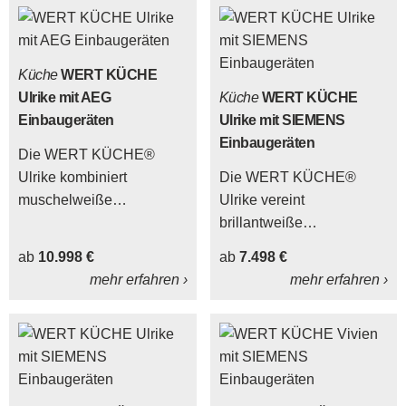
Küche
WERT KÜCHE
Ulrike mit AEG
Küche
WERT KÜCHE
Einbaugeräten
Ulrike mit SIEMENS
Einbaugeräten
Die WERT KÜCHE®
Ulrike kombiniert
Die WERT KÜCHE®
muschelweiße
Ulrike vereint
Hochglanzfronten mit
brillantweiße
Arbeitsplatten,
Hochglanzfronten und
ab
10.998 €
ab
7.498 €
Sockelleisten, einer
einen klassisch weißen
mehr erfahren ›
mehr erfahren ›
Rückwandverkleidung
Korpus mit Frontakzenten,
und einem Regal in
Arbeitsplatten und
Nussbaum Tobacco-
weiteren Details in
Nachbildung.
Asteiche-Nachbildung.