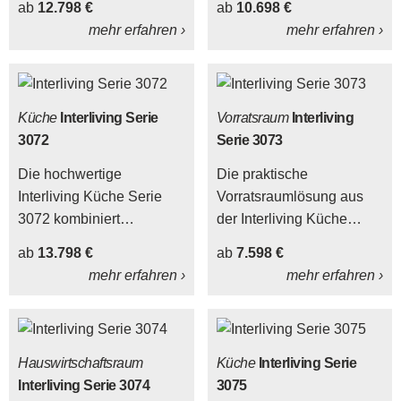
ab
12.798 €
ab
10.698 €
moderne Frische aus.
mehr erfahren ›
mehr erfahren ›
Küche
Interliving Serie
Vorratsraum
Interliving
3072
Serie 3073
Die hochwertige
Die praktische
Interliving Küche Serie
Vorratsraumlösung aus
3072 kombiniert
der Interliving Küche
softmattes Lava mit
Serie 3073 ist in
ab
13.798 €
ab
7.598 €
Nussbaum-Kuba-
softmattem Schwarz und
mehr erfahren ›
mehr erfahren ›
Nachbildung.
Beton-Nachbildung
gehalten.
Hauswirtschaftsraum
Küche
Interliving Serie
Interliving Serie 3074
3075