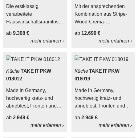
Die erstklassig
Mit der ansprechenden
verarbeitete
Kombination aus Stripe-
Hauswirtschaftsraumlösung
Wood-Crema-
aus der Interliving Küche
Nachbildung und
ab
9.398 €
ab
12.699 €
Serie 3074 wertet Ihr
puristisch mattweißen
mehr erfahren ›
mehr erfahren ›
Zuhause optisch und
Lacklaminatfronen
praktisch auf.
präsentiert sich die
Interliving Küche Serie
3075 betont elegant.
Küche
TAKE IT PKW
Küche
TAKE IT PKW
018012
018019
Made in Germany,
Made in Germany,
hochwertig kratz- und
hochwertig kratz- und
abriebfest, Fronten und
abriebfest, Fronten und
Korpus beidseitig
Korpus beidseitig
ab
2.949 €
ab
2.949 €
melaminbeschichtet,
melaminbeschichtet,
mehr erfahren ›
mehr erfahren ›
besonders hohe
besonders hohe
Belastbarkeit der
Belastbarkeit der