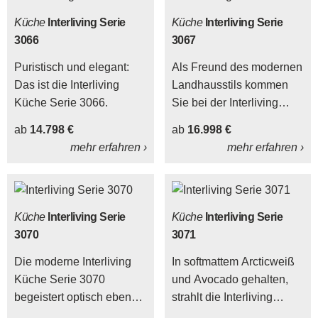
Küche
Interliving Serie
Küche
Interliving Serie
3066
3067
Puristisch und elegant:
Als Freund des modernen
Das ist die Interliving
Landhausstils kommen
Küche Serie 3066.
Sie bei der Interliving
Küche Serie 3067 voll auf
ab
14.798 €
ab
16.998 €
Ihre Kosten.
mehr erfahren ›
mehr erfahren ›
Küche
Interliving Serie
Küche
Interliving Serie
3070
3071
Die moderne Interliving
In softmattem Arcticweiß
Küche Serie 3070
und Avocado gehalten,
begeistert optisch ebenso
strahlt die Interliving
wie funktional.
Küche Serie 3071