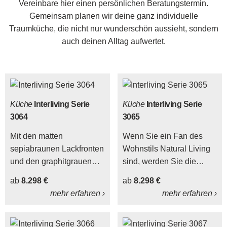
Vereinbare hier einen persönlichen Beratungstermin.
Gemeinsam planen wir deine ganz individuelle
Traumküche, die nicht nur wunderschön aussieht, sondern
auch deinen Alltag aufwertet.
Küche
Interliving Serie
Küche
Interliving Serie
3064
3065
Mit den matten
Wenn Sie ein Fan des
sepiabraunen Lackfronten
Wohnstils Natural Living
und den graphitgrauen
sind, werden Sie die
Korpussen zeigt sich die
Interliving Küche Serie
ab
8.298 €
ab
8.298 €
moderne Interliving Küche
3065 lieben.
mehr erfahren ›
mehr erfahren ›
Serie 3064 in einer
speziellen
Farbkombination.