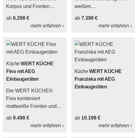
Korpus und Fronten
weißen
wildeichefarben sowie
Hochglanzfronten, die
ab
6.298 €
ab
7.398 €
matt-onyxschwarz
durch bestimmte
mehr erfahren ›
mehr erfahren ›
gestaltet.
Frontbereiche, den
Korpus und die
Arbeitsplatten in Alteiche
Provence-Nachbildung
stilvoll akzentuiert und
Küche
WERT KÜCHE
harmonisch ergänzt
Fino mit AEG
Küche
WERT KÜCHE
werden.
Einbaugeräten
Franziska mit AEG
Einbaugeräten
Die WERT KÜCHE®
Fino kombiniert
mattweiße Fronten und
einen weißen Korpus mit
ab
9.498 €
ab
10.198 €
Arbeitsplatten und
mehr erfahren ›
mehr erfahren ›
Akzenten in Asteiche-
Nachbildung.