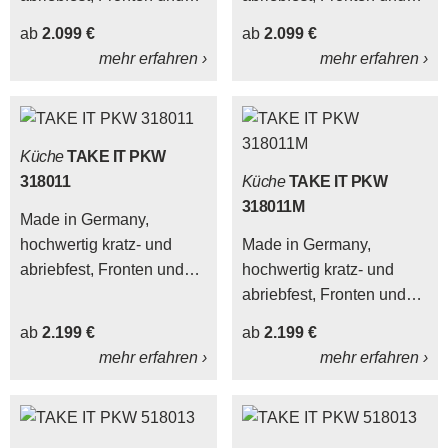
Korpus beidseitig
Korpus beidseitig
ab
2.099 €
ab
2.099 €
melaminbeschichtet,
melaminbeschichtet,
mehr erfahren ›
mehr erfahren ›
besonders hohe
besonders hohe
Belastbarkeit der
Belastbarkeit der
Sichtkanten.
Sichtkanten.
Küche
TAKE IT PKW
318011
Küche
TAKE IT PKW
318011M
Made in Germany,
hochwertig kratz- und
Made in Germany,
abriebfest, Fronten und
hochwertig kratz- und
Korpus beidseitig
abriebfest, Fronten und
melaminbeschichtet,
Korpus beidseitig
ab
2.199 €
ab
2.199 €
besonders hohe
melaminbeschichtet,
mehr erfahren ›
mehr erfahren ›
Belastbarkeit der
besonders hohe
Sichtkanten.
Belastbarkeit der
Sichtkanten.