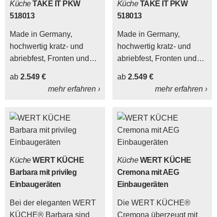
Küche
TAKE IT PKW
Küche
TAKE IT PKW
518013
518013
Made in Germany,
Made in Germany,
hochwertig kratz- und
hochwertig kratz- und
abriebfest, Fronten und
abriebfest, Fronten und
Korpus beidseitig
Korpus beidseitig
ab
2.549 €
ab
2.549 €
melaminbeschichtet,
melaminbeschichtet,
mehr erfahren ›
mehr erfahren ›
besonders hohe
besonders hohe
Belastbarkeit der
Belastbarkeit der
Sichtkanten.
Sichtkanten.
Küche
WERT KÜCHE
Küche
WERT KÜCHE
Barbara mit privileg
Cremona mit AEG
Einbaugeräten
Einbaugeräten
Bei der eleganten WERT
Die WERT KÜCHE®
KÜCHE® Barbara sind
Cremona überzeugt mit