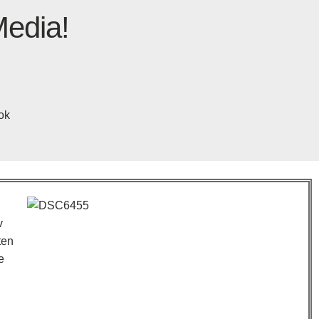
Media!
ok
v
ten
e