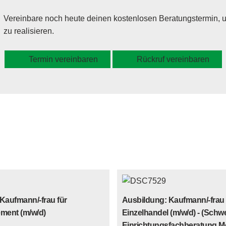
Vereinbare noch heute deinen kostenlosen Beratungstermin,
zu realisieren.
Termin vereinbaren
Rückruf vereinbaren
Kaufmann/-frau für
Ausbildung: Kaufmann/-frau
ent (m/w/d)
Einzelhandel (m/w/d) - (Schw
Einrichtungsfachberatung Mö