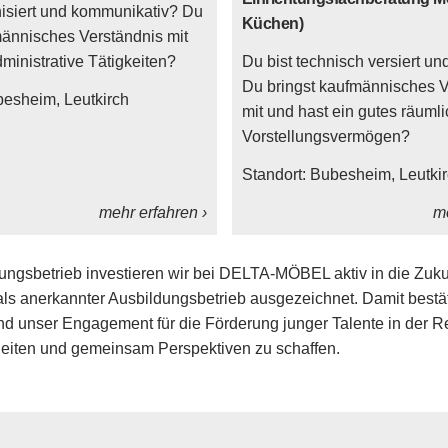
nisiert und kommunikativ? Du
Küchen)
männisches Verständnis mit
ministrative Tätigkeiten?
Du bist technisch versiert und
Du bringst kaufmännisches V
besheim
Leutkirch
mit und hast ein gutes räuml
Vorstellungsvermögen?
Standort:
Bubesheim
Leutki
mehr erfahren ›
me
ungsbetrieb investieren wir bei DELTA-MÖBEL aktiv in die Zuku
als anerkannter Ausbildungsbetrieb ausgezeichnet. Damit bestä
d unser Engagement für die Förderung junger Talente in der Re
leiten und gemeinsam Perspektiven zu schaffen.