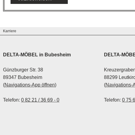
Karriere
DELTA-MÖBEL in Bubesheim
DELTA-MÖBEL
Günzburger Str. 38
Kreuzergraben
89347 Bubesheim
88299 Leutkir
(
Navigations-App öffnen
)
(
Navigations-
Telefon:
0 82 21 / 36 69 - 0
Telefon:
0 75 6