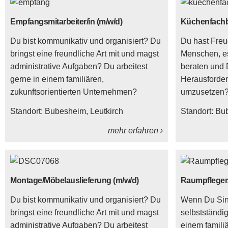
Empfangsmitarbeiter/in (m/w/d)
Küchenfachbe
Du bist kommunikativ und organisiert? Du
Du hast Fre
bringst eine freundliche Art mit und magst
Menschen, e
administrative Aufgaben? Du arbeitest
beraten und D
gerne in einem familiären,
Herausforder
zukunftsorientierten Unternehmen?
umzusetzen
Standort:
Bubesheim
Leutkirch
Standort:
Bu
mehr erfahren ›
Montage/Möbelauslieferung (m/w/d)
Raumpfleger/
Du bist kommunikativ und organisiert? Du
Wenn Du Sin
bringst eine freundliche Art mit und magst
selbstständig
administrative Aufgaben? Du arbeitest
einem familiä