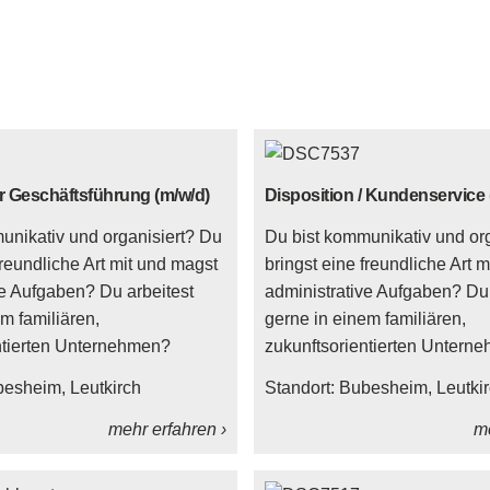
r Geschäftsführung (m/w/d)
Disposition / Kundenservice 
unikativ und organisiert? Du
Du bist kommunikativ und or
freundliche Art mit und magst
bringst eine freundliche Art 
ve Aufgaben? Du arbeitest
administrative Aufgaben? Du 
m familiären,
gerne in einem familiären,
ntierten Unternehmen?
zukunftsorientierten Untern
besheim
Leutkirch
Standort:
Bubesheim
Leutki
mehr erfahren ›
me