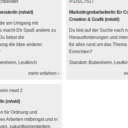
rater/in (m/w/d)
Marketingmitarbeiter/in für C
Creation & Grafik (m/w/d)
ude am Umgang mit
s macht Dir Spaß andere zu
Du bist auf der Suche nach 
u liebst die
Herausforderungen und inter
ung die Idee anderer
für alles rund um das Thema
?
Einrichten?
besheim
Leutkirch
Standort:
Bubesheim
Leutki
mehr erfahren ›
me
in (m/w/d)
n für Ordnung und
es Arbeiten mitbringst und in
ren, zukunftsorientiertem