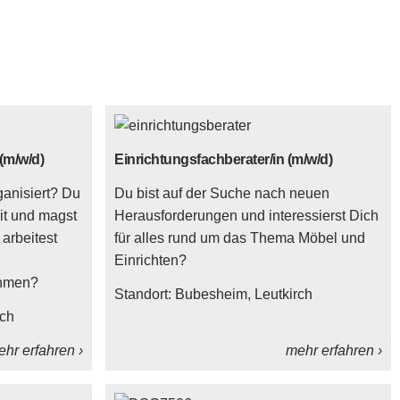
(m/w/d)
Einrichtungsfachberater/in (m/w/d)
ganisiert? Du
Du bist auf der Suche nach neuen
mit und magst
Herausforderungen und interessierst Dich
arbeitest
für alles rund um das Thema Möbel und
Einrichten?
ehmen?
Standort:
Bubesheim
Leutkirch
rch
hr erfahren ›
mehr erfahren ›