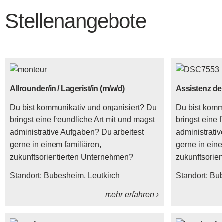
Stellenangebote
Allrounder/in / Lagerist/in (m/w/d)
Assistenz de
Du bist kommunikativ und organisiert? Du
Du bist komm
bringst eine freundliche Art mit und magst
bringst eine 
administrative Aufgaben? Du arbeitest
administrati
gerne in einem familiären,
gerne in eine
zukunftsorientierten Unternehmen?
zukunftsorie
Standort:
Bubesheim
Leutkirch
Standort:
Bu
mehr erfahren ›