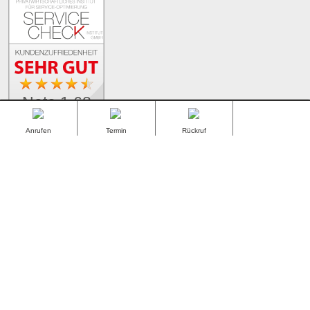
Note 1.68
totop
262 Bewertungen
Anrufen
Termin
Rückruf
Stand: 09.08.26
vereinbaren
vereinbaren
Facebook
Instagram
YouTube
Pinterest
TikTok
Auf Google werden wir mit Ø 4.6 Sternen bei 118
Rezensionen bewertet.