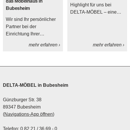
das Möbelhaus in
Highlight für uns bei
haben.
Bubesheim
DELTA-MÖBEL – eine
Wir sind Ihr persönlicher
Gelegenheit, Danke zu
Partner bei der
sagen und das Jahr mit
Einrichtung Ihrer
der gesamten DELTA-
Traumküche!
Familie aus Bubesheim
mehr erfahren ›
mehr erfahren ›
und Leutkirch gebührend
abzuschließen.
DELTA-MÖBEL in Bubesheim
Günzburger Str. 38
89347 Bubesheim
(
Navigations-App öffnen
)
Telefon:
0 82 21 / 36 69 - 0