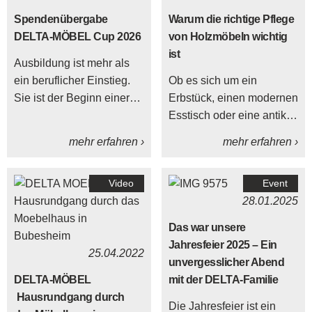
Spendenübergabe
Warum die richtige Pflege
DELTA-MÖBEL Cup 2026
von Holzmöbeln wichtig
ist
Ausbildung ist mehr als
ein beruflicher Einstieg.
Ob es sich um ein
Sie ist der Beginn einer
Erbstück, einen modernen
Entwicklung, bei der
Esstisch oder eine antike
junge Menschen
Kommode handelt –
mehr erfahren ›
mehr erfahren ›
Verantwortung
Holzmöbel brauchen
übernehmen, Fachwissen
besondere Pflege, um
Video
Event
aufbauen und ihren Platz
ihre Schönheit und
28.01.2025
im Team finden. Bei
Qualität über Jahre
DELTA-MÖBEL freuen wir
hinweg zu bewahren.
Das war unsere
uns deshalb besonders,
Jahresfeier 2025 – Ein
25.04.2022
dass unsere
unvergesslicher Abend
Auszubildenden ihre
DELTA-MÖBEL
mit der DELTA-Familie
Abschlussprüfungen
Hausrundgang durch
Die Jahresfeier ist ein
erfolgreich bestanden