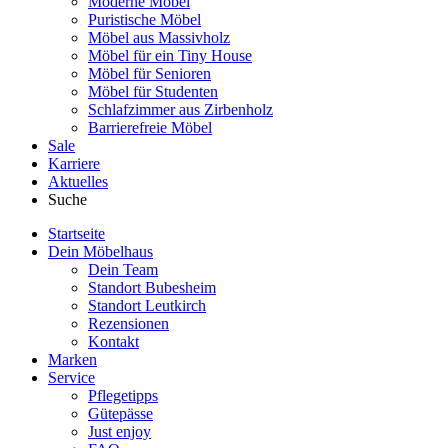
Moderne Möbel
Puristische Möbel
Möbel aus Massivholz
Möbel für ein Tiny House
Möbel für Senioren
Möbel für Studenten
Schlafzimmer aus Zirbenholz
Barrierefreie Möbel
Sale
Karriere
Aktuelles
Suche
Startseite
Dein Möbelhaus
Dein Team
Standort Bubesheim
Standort Leutkirch
Rezensionen
Kontakt
Marken
Service
Pflegetipps
Gütepässe
Just enjoy