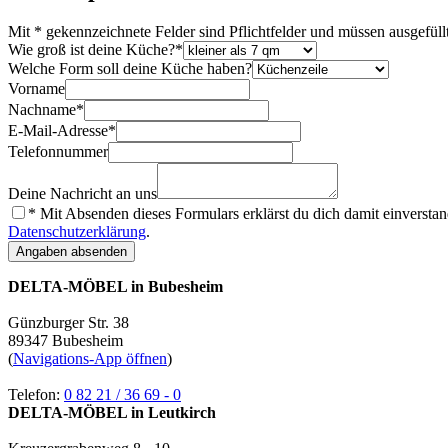
Mit * gekennzeichnete Felder sind Pflichtfelder und müssen ausgefüll
Wie groß ist deine Küche?*
Welche Form soll deine Küche haben?
Vorname
Nachname*
E-Mail-Adresse*
Telefonnummer
Deine Nachricht an uns
* Mit Absenden dieses Formulars erklärst du dich damit einverst
Datenschutzerklärung
.
Angaben absenden
DELTA-MÖBEL in Bubesheim
Günzburger Str. 38
89347 Bubesheim
(
Navigations-App öffnen
)
Telefon:
0 82 21 / 36 69 - 0
DELTA-MÖBEL in Leutkirch