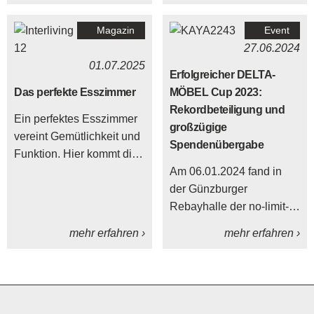
eines Raums – von der
wie Eiche und Buche bis
Magazin
Event
Küche über das
zu exotischen Optionen
27.06.2024
Wohnzimmer bis zum
wie Teak.
01.07.2025
Badezimmer.
Erfolgreicher DELTA-
Das perfekte Esszimmer
MÖBEL Cup 2023:
Rekordbeteiligung und
Ein perfektes Esszimmer
großzügige
vereint Gemütlichkeit und
Spendenübergabe
Funktion. Hier kommt die
Familie zusammen, hier
Am 06.01.2024 fand in
bewirtest du Gäste – der
der Günzburger
Essbereich ist ein
Rebayhalle der no-limit-
Herzstück deiner
textildruck.de Cup 2023,
mehr erfahren ›
mehr erfahren ›
Wohnung.
das Benefizturnier für
Hobby- und
Firmenmannschaften des
FC Günzburg, statt. Mit 30
teilnehmenden