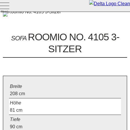
Menü
ROOMIO NO. 4105 3-
SOFA
SITZER
Breite
208
cm
Höhe
81
cm
Tiefe
90
cm