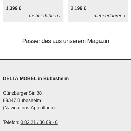
neuen Modulmaster
Eckkombination MM-
1.399 €
2.199 €
Relaxsessel MM-PN1062.
ZE1004 bietet dies als
mehr erfahren ›
mehr erfahren ›
klassische Polstergarnitur.
Passendes aus unserem Magazin
DELTA-MÖBEL in Bubesheim
Günzburger Str. 38
89347 Bubesheim
(
Navigations-App öffnen
)
Telefon:
0 82 21 / 36 69 - 0