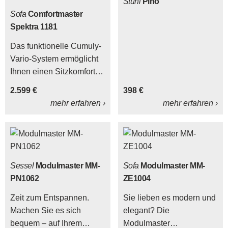
Stuhl
Pino
Sofa
Comfortmaster
Spektra 1181
Das funktionelle Cumuly-
Vario-System ermöglicht
Ihnen einen Sitzkomfort,
der auf Ihre Wünsche
2.599 €
398 €
abgestimmt ist. Dieses
mehr erfahren ›
mehr erfahren ›
Programm bietet 2
Ergonomiegrößen, 3
Sitzhärten, 2
Rückenvarianten, 3
Armteilvarianten.
Sessel
Modulmaster MM-
Sofa
Modulmaster MM-
PN1062
ZE1004
Zeit zum Entspannen.
Sie lieben es modern und
Machen Sie es sich
elegant? Die
bequem – auf Ihrem
Modulmaster