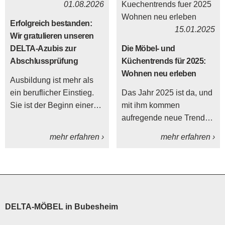
01.08.2026
Sitzbänke im Esszimmer
zu gestalten und
Erfolgreich bestanden:
15.01.2025
kombinieren?
Wir gratulieren unseren
DELTA-Azubis zur
Die Möbel- und
Abschlussprüfung
Küchentrends für 2025:
Wohnen neu erleben
Ausbildung ist mehr als
ein beruflicher Einstieg.
Das Jahr 2025 ist da, und
Sie ist der Beginn einer
mit ihm kommen
Entwicklung, bei der
aufregende neue Trends
junge Menschen
für dein Zuhause.
mehr erfahren ›
mehr erfahren ›
Verantwortung
übernehmen, Fachwissen
aufbauen und ihren Platz
im Team finden. Bei
DELTA-MÖBEL freuen wir
uns deshalb besonders,
DELTA-MÖBEL in Bubesheim
dass unsere