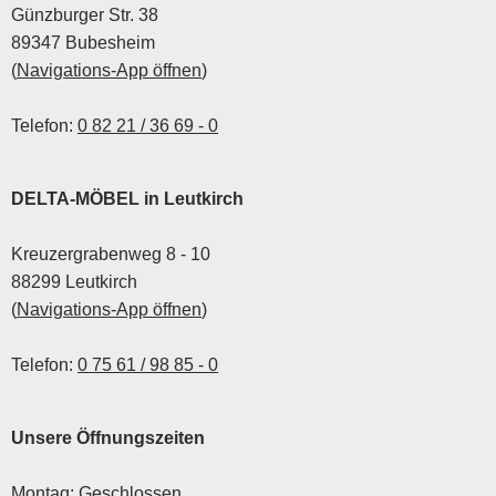
Auszubildenden ihre
Günzburger Str. 38
Abschlussprüfungen
89347 Bubesheim
erfolgreich bestanden
(
Navigations-App öffnen
)
haben.
Telefon:
0 82 21 / 36 69 - 0
DELTA-MÖBEL in Leutkirch
Kreuzergrabenweg 8 - 10
88299 Leutkirch
(
Navigations-App öffnen
)
Telefon:
0 75 61 / 98 85 - 0
Unsere Öffnungszeiten
Montag: Geschlossen