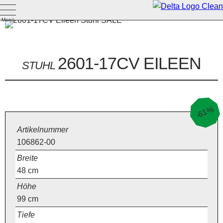
Menü
2601-17CV EILEEN
STUHL
-61%
Artikelnummer
106862-00
Breite
48
cm
Höhe
99
cm
Tiefe