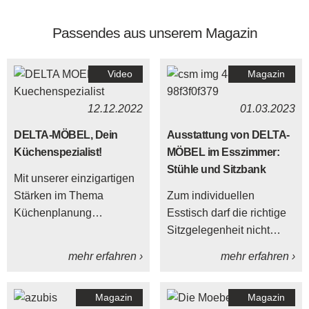
Passendes aus unserem Magazin
Video
Magazin
12.12.2022
01.03.2023
DELTA-MÖBEL, Dein
Ausstattung von DELTA-
Küchenspezialist!
MÖBEL im Esszimmer:
Stühle und Sitzbank
Mit unserer einzigartigen
Stärken im Thema
Zum individuellen
Küchenplanung
Esstisch darf die richtige
verwirklichen wir Deinen
Sitzgelegenheit nicht
Küchen-Traum! Wir sind
fehlen – so viel steht fest.
mehr erfahren ›
mehr erfahren ›
erst zufrieden, wenn Du
Aber was für
es bist.
Möglichkeiten gibt es
Magazin
Magazin
überhaupt, Stühle und