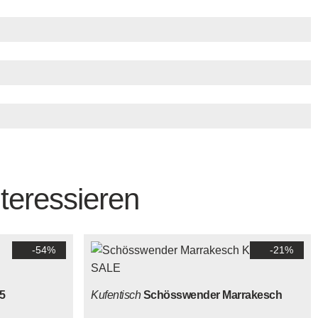
teressieren
-54%
-21%
5
Kufentisch
Schösswender Marrakesch