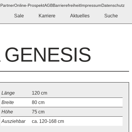
e
Partner
Online-Prospekt
AGB
Barrierefreiheit
Impressum
Datenschutz
Sale
Karriere
Aktuelles
Suche
 GENESIS
Länge
120
cm
Breite
80
cm
Höhe
75
cm
Ausziehbar
ca. 120-168 cm