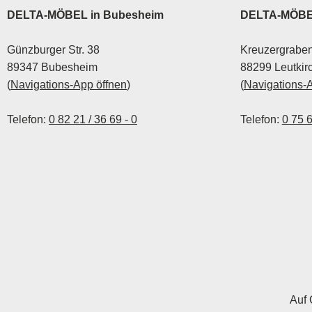
DELTA-MÖBEL in Bubesheim
DELTA-MÖBEL
Günzburger Str. 38
Kreuzergraben
89347 Bubesheim
88299 Leutkir
(
Navigations-App öffnen
)
(
Navigations-
Telefon:
0 82 21 / 36 69 - 0
Telefon:
0 75 6
Auf 