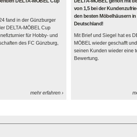
penden DELTA-MÖBEL Cup
DELTA-MÖBEL gehört mit de
von 1,5 bei der Kundenzufrie
den besten Möbelhäusern in
4 fand in der Günzburger
Deutschland!
 der DELTA-MÖBEL Cup
nefizturnier für Hobby- und
Mit Brief und Siegel hat es 
chaften des FC Günzburg,
MÖBEL wieder geschafft und 
seinen Kunden wieder eine t
Bewertung.
mehr erfahren ›
me