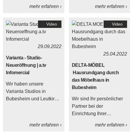
die Wohn- und
und Systeme miteinander
mehr erfahren ›
mehr erfahren ›
Küchentrends vorgestellt
vernetzt sind und zentral
werden. DELTA-MÖBEL
gesteuert werden können.
Video
Video
war live dabei und
berichtet, welche
Neuheiten und Einflüsse
29.09.2022
das Möbel- und
25.04.2022
Küchenjahr 2026 prägen.
Varianta - Studio-
Neueröffnung | a.tv
DELTA-MÖBEL
Infomercial
Hausrundgang durch
das Möbelhaus in
Wir haben unsere
Bubesheim
Varianta Studios in
Bubesheim und Leutkirch
Wir sind Ihr persönlicher
neu eingerichtet und
Partner bei der
zeigen euch jetzt die
Einrichtung Ihrer
neusten Wohntrends der
Traumküche!
mehr erfahren ›
mehr erfahren ›
Marke