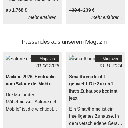
Funktionen Bei der
ab
1.768 €
439 €
239 €
Interliving Esszimmer
mehr erfahren ›
mehr erfahren ›
Serie 5112 handelt es
sich um ein betont
modernes und stilvolles
Passendes aus unserem Magazin
Esszimmerprogramm, das
sich aus einem robusten
Esstisch und sechs
Magazin
Magazin
komfortablen Sesseln
01.06.2026
01.11.2024
zusammensetzt.
Mailand 2026: Eindrücke
Smarthome leicht
vom Salone del Mobile
gemacht: Die Zukunft
Ihres Zuhauses beginnt
Die Mailänder
jetzt
Möbelmesse “Salone del
Mobile” ist die wichtigste
Ein Smarthome ist ein
internationale Design-
intelligentes Zuhause, in
Plattform, auf der jährlich
dem verschiedene Geräte