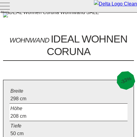
Menü
IDEAL WOHNEN
WOHNWAND
CORUNA
-33%
Breite
298
cm
Höhe
208
cm
Tiefe
50
cm