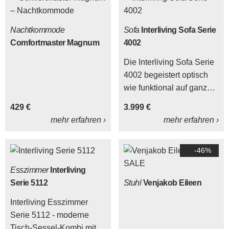
Nachtkommode
Sofa
Interliving Sofa Serie
Comfortmaster Magnum
4002
Die Interliving Sofa Serie
4002 begeistert optisch
wie funktional auf ganzer
Linie. Auf den ersten Blick
429 €
3.999 €
fällt die durch und durch
mehr erfahren ›
mehr erfahren ›
elegante Konzeption
sämtlicher Details - von
-46%
den Armlehnen über die
Rückenelemente bis hin
Esszimmer
Interliving
zu den Sitzflächen - ins
Serie 5112
Stuhl
Venjakob Eileen
Auge.
Interliving Esszimmer
Serie 5112 - moderne
Tisch-Sessel-Kombi mit