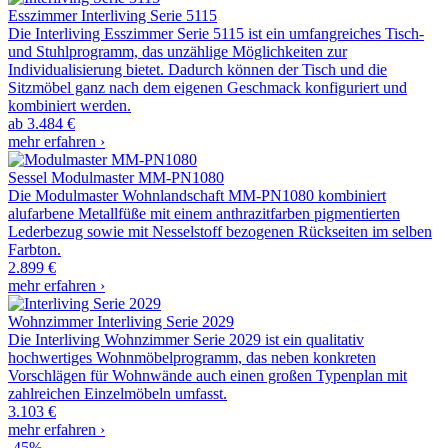
Esszimmer
Interliving Serie 5115
Die Interliving Esszimmer Serie 5115 ist ein umfangreiches Tisch-
und Stuhlprogramm, das unzählige Möglichkeiten zur
Individualisierung bietet. Dadurch können der Tisch und die
Sitzmöbel ganz nach dem eigenen Geschmack konfiguriert und
kombiniert werden.
ab
3.484 €
mehr erfahren ›
Sessel
Modulmaster MM-PN1080
Die Modulmaster Wohnlandschaft MM-PN1080 kombiniert
alufarbene Metallfüße mit einem anthrazitfarben pigmentierten
Lederbezug sowie mit Nesselstoff bezogenen Rückseiten im selben
Farbton.
2.899 €
mehr erfahren ›
Wohnzimmer
Interliving Serie 2029
Die Interliving Wohnzimmer Serie 2029 ist ein qualitativ
hochwertiges Wohnmöbelprogramm, das neben konkreten
Vorschlägen für Wohnwände auch einen großen Typenplan mit
zahlreichen Einzelmöbeln umfasst.
3.103 €
mehr erfahren ›
-45%