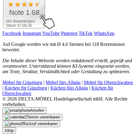
Note 1.68
262 Bewertungen
Stand: 07.08.26
Facebook
Instagram
YouTube
Pinterest
TikTok
WhatsApp
Auf Google werden wir mit Ø 4.6 Sternen bei 118 Rezensionen
bewertet.
Die Inhalte dieser Webseite werden redaktionell erstellt, geprüft und
verantwortet. Unterstützend können KI-Systeme eingesetzt werden,
um Texte, Struktur, Verständlichkeit oder Gestaltung zu optimieren.
Möbel für Günzburg
|
Möbel fürs Allgäu
|
Möbel für Oberschwaben
|
Küchen für Günzburg
|
Küchen fürs Allgäu
|
Küchen für
Oberschwaben
© 2026 DELTA-MÖBEL Handelsgesellschaft mbH. Alle Rechte
vorbehalten.
Anrufen
Termin vereinbaren
Rückruf vereinbaren
totop