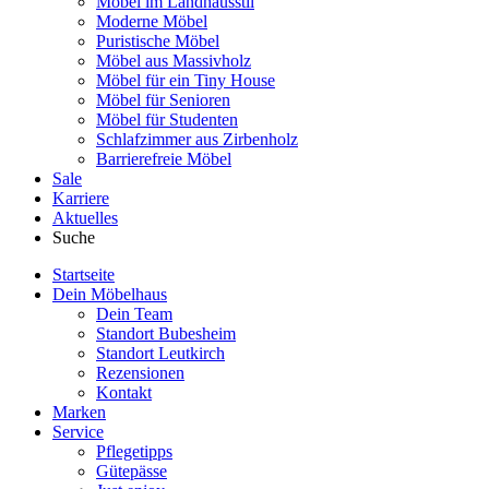
Möbel im Landhausstil
Moderne Möbel
Puristische Möbel
Möbel aus Massivholz
Möbel für ein Tiny House
Möbel für Senioren
Möbel für Studenten
Schlafzimmer aus Zirbenholz
Barrierefreie Möbel
Sale
Karriere
Aktuelles
Suche
Startseite
Dein Möbelhaus
Dein Team
Standort Bubesheim
Standort Leutkirch
Rezensionen
Kontakt
Marken
Service
Pflegetipps
Gütepässe