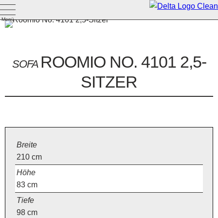
Menü
ROOMIO NO. 4101 2,5-
SOFA
SITZER
Breite
210
cm
Höhe
83
cm
Tiefe
98
cm