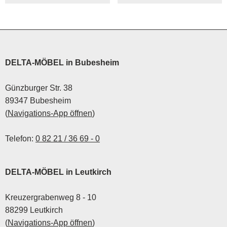
sich der Blick nun auf die
Zukunft des Wohnens.
Welche Möbel- und
Küchentrends prägten
2025, und was erwartet
DELTA-MÖBEL in Bubesheim
dich 2026?
Günzburger Str. 38
89347 Bubesheim
(
Navigations-App öffnen
)
Telefon:
0 82 21 / 36 69 - 0
DELTA-MÖBEL in Leutkirch
Kreuzergrabenweg 8 - 10
88299 Leutkirch
(
Navigations-App öffnen
)