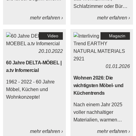
Entwicklung, bei der
Schlafzimmer oder Büro
junge Menschen
anschaffen möchte, steht
mehr erfahren ›
mehr erfahren ›
Verantwortung
heute vor der Wahl: im
übernehmen, Fachwissen
lokalen Möbelhaus
Video
Magazin
aufbauen und ihren Platz
kaufen oder bequem im
im Team finden. Bei
Onlineshop bestellen?
20.10.2022
DELTA-MÖBEL freuen wir
uns deshalb besonders,
60 Jahre DELTA-MÖBEL |
01.01.2026
dass unsere
a.tv Infomercial
Auszubildenden ihre
Wohnen 2026: Die
1962 - 2022 - 60 Jahre
Abschlussprüfungen
wichtigsten Möbel- und
Möbel, Küchen und
erfolgreich bestanden
Küchentrends
Wohnkonzepte!
haben.
Nach einem Jahr 2025
voller nachhaltiger
Materialien, warmen
Farbtönen und smarter
mehr erfahren ›
mehr erfahren ›
Einrichtungsideen richtet