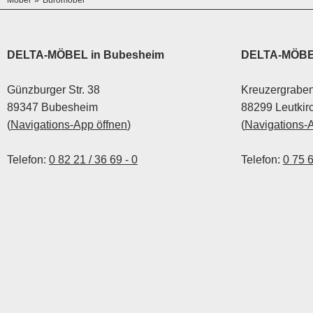
Möbel
Büromöbel
DELTA-MÖBEL in Bubesheim
DELTA-MÖBEL
Günzburger Str. 38
Kreuzergraben
89347 Bubesheim
88299 Leutkir
(
Navigations-App öffnen
)
(
Navigations-
Telefon:
0 82 21 / 36 69 - 0
Telefon:
0 75 6