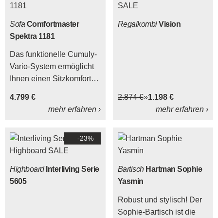
Sofa
Comfortmaster
Regalkombi
Vision
Spektra 1181
Das funktionelle Cumuly-
Vario-System ermöglicht
Ihnen einen Sitzkomfort,
der auf Ihre Wünsche
4.799 €
2.874 €
1.198 €
abgestimmt ist. Dieses
mehr erfahren ›
mehr erfahren ›
Programm bietet 2
Ergonomiegrößen, 3
-23%
Sitzhärten, 2
Rückenvarianten, 3
Armteilvarianten.
Highboard
Interliving Serie
Bartisch
Hartman Sophie
5605
Yasmin
Robust und stylisch! Der
Sophie-Bartisch ist die