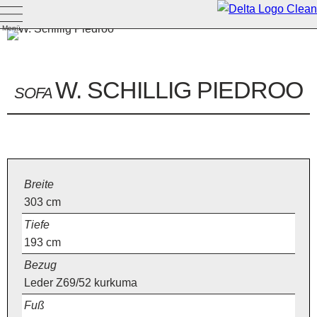
Menü
W. SCHILLIG PIEDROO
SOFA
Breite
303
cm
Tiefe
193
cm
Bezug
Leder Z69/52 kurkuma
Fuß