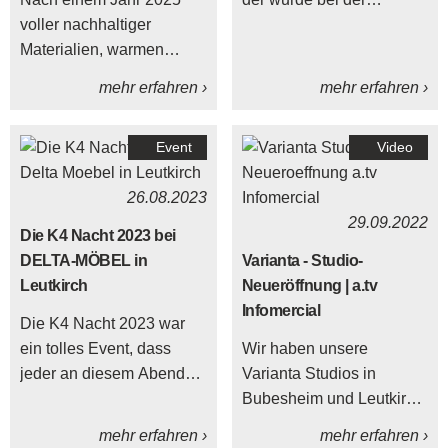
voller nachhaltiger
Schulung am 30.04.2025
Materialien, warmen
eines Besseren belehrt.
Farbtönen und smarter
Mit viel Praxisbezug,
mehr erfahren ›
mehr erfahren ›
Einrichtungsideen richtet
spannenden Fakten und
sich der Blick nun auf die
echtem Feuer sorgte die
Event
Video
Zukunft des Wohnens.
Firma Pfitzmayr für ein
Welche Möbel- und
beeindruckendes
26.08.2023
Küchentrends prägten
Training, das Leben retten
29.09.2022
2025, und was erwartet
kann.
Die K4 Nacht 2023 bei
dich 2026?
DELTA-MÖBEL in
Varianta - Studio-
Leutkirch
Neueröffnung | a.tv
Infomercial
Die K4 Nacht 2023 war
ein tolles Event, dass
Wir haben unsere
jeder an diesem Abend
Varianta Studios in
durch seine Teilnahme
Bubesheim und Leutkirch
abgerundet hat
neu eingerichtet und
mehr erfahren ›
mehr erfahren ›