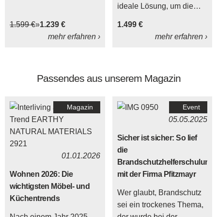
ideale Lösung, um die
schwülen Sommerabende
1.599 €
1.239 €
1.499 €
zu genießen. Die robuste
mehr erfahren ›
mehr erfahren ›
Tischplatte des Tisches
besteht aus Teak.
Passendes aus unserem Magazin
Magazin
Event
05.05.2025
Sicher ist sicher: So lief
die
01.01.2026
Brandschutzhelferschulung
Wohnen 2026: Die
mit der Firma Pfitzmayr
wichtigsten Möbel- und
Wer glaubt, Brandschutz
Küchentrends
sei ein trockenes Thema,
Nach einem Jahr 2025
der wurde bei der