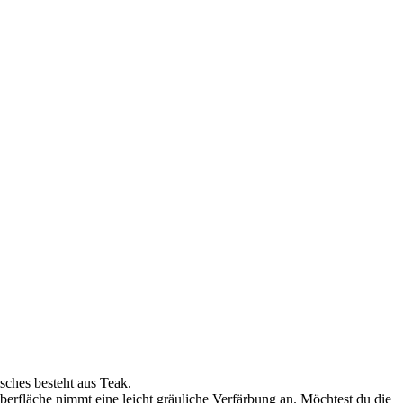
sches besteht aus Teak.
Oberfläche nimmt eine leicht gräuliche Verfärbung an. Möchtest du die