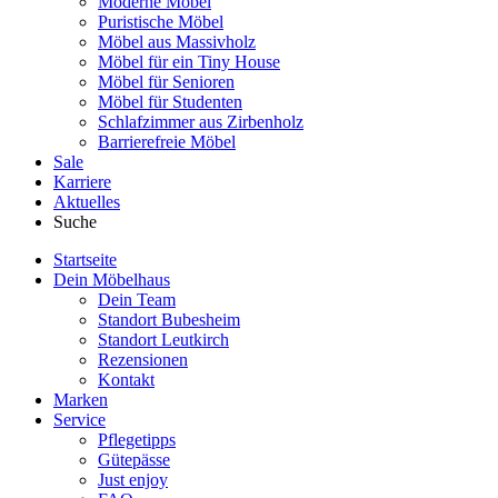
Moderne Möbel
Puristische Möbel
Möbel aus Massivholz
Möbel für ein Tiny House
Möbel für Senioren
Möbel für Studenten
Schlafzimmer aus Zirbenholz
Barrierefreie Möbel
Sale
Karriere
Aktuelles
Suche
Startseite
Dein Möbelhaus
Dein Team
Standort Bubesheim
Standort Leutkirch
Rezensionen
Kontakt
Marken
Service
Pflegetipps
Gütepässe
Just enjoy