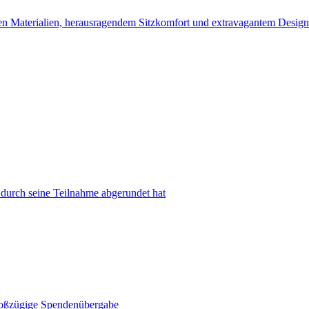
en Materialien, herausragendem Sitzkomfort und extravagantem Design
 durch seine Teilnahme abgerundet hat
oßzügige Spendenübergabe