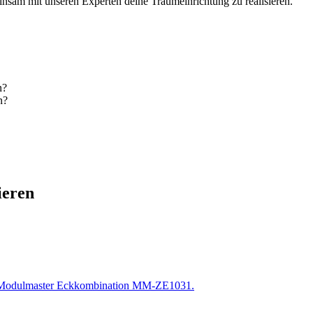
nsam mit unseren Experten deine Traumeinrichtung zu realisieren.
n?
n?
ieren
en Modulmaster Eckkombination MM-ZE1031.