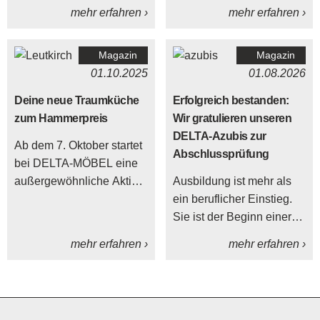
ein zentrales Element
zugleich der Umwelt
mehr erfahren ›
mehr erfahren ›
unseres Alltags. Hier
etwas Gutes zu tun: die
kommen Familie und
Geschirrspülmaschine.
Magazin
Magazin
Freunde zusammen,
01.10.2025
01.08.2026
leckeres Essen wird
serviert und großartige
Deine neue Traumküche
Erfolgreich bestanden:
Gespräche verschönern
zum Hammerpreis
Wir gratulieren unseren
den Tag. Gerade weil es
DELTA-Azubis zur
Ab dem 7. Oktober startet
sich für uns um einen
Abschlussprüfung
bei DELTA-MÖBEL eine
wichtigen Wohlfühlort
außergewöhnliche Aktion:
Ausbildung ist mehr als
handelt, sollten Merkmale
Hochwertige
ein beruflicher Einstieg.
wie die passende Größe,
Ausstellungsküchen
Sie ist der Beginn einer
Höhe und eine bequeme
renommierter Marken
Entwicklung, bei der
Bestuhlung berücksichtigt
mehr erfahren ›
mehr erfahren ›
werden zum
junge Menschen
werden.
Pauschalpreis von nur
Verantwortung
999 Euro angeboten.
übernehmen, Fachwissen
aufbauen und ihren Platz