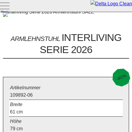
Menü
INTERLIVING
ARMLEHNSTUHL
SERIE 2026
-40%
Artikelnummer
109892-06
Breite
61
cm
Höhe
79
cm