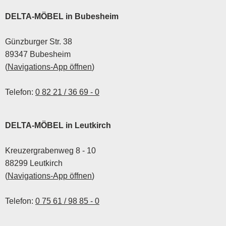
im Team finden. Bei
DELTA-MÖBEL freuen wir
DELTA-MÖBEL in Bubesheim
uns deshalb besonders,
dass unsere
Günzburger Str. 38
Auszubildenden ihre
89347 Bubesheim
Abschlussprüfungen
(
Navigations-App öffnen
)
erfolgreich bestanden
haben.
Telefon:
0 82 21 / 36 69 - 0
DELTA-MÖBEL in Leutkirch
Kreuzergrabenweg 8 - 10
88299 Leutkirch
(
Navigations-App öffnen
)
Telefon:
0 75 61 / 98 85 - 0