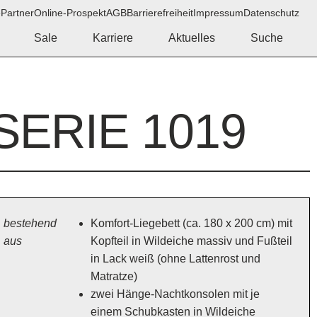
e
Partner
Online-Prospekt
AGB
Barrierefreiheit
Impressum
Datenschutz
Sale
Karriere
Aktuelles
Suche
SERIE 1019
bestehend
Komfort-Liegebett (ca. 180 x 200 cm) mit
aus
Kopfteil in Wildeiche massiv und Fußteil
in Lack weiß (ohne Lattenrost und
Matratze)
zwei Hänge-Nachtkonsolen mit je
einem Schubkasten in Wildeiche