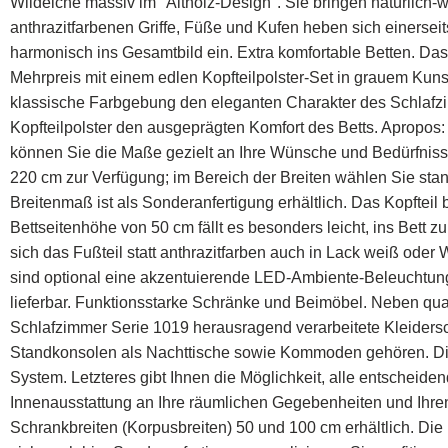
Wildeiche massiv im "Altholz-Design". Sie bringen natürlic
anthrazitfarbenen Griffe, Füße und Kufen heben sich einersei
harmonisch ins Gesamtbild ein. Extra komfortable Betten. Das 
Mehrpreis mit einem edlen Kopfteilpolster-Set in grauem Kunstl
klassische Farbgebung den eleganten Charakter des Schlafz
Kopfteilpolster den ausgeprägten Komfort des Betts. Apropos:
können Sie die Maße gezielt an Ihre Wünsche und Bedürfniss
220 cm zur Verfügung; im Bereich der Breiten wählen Sie st
Breitenmaß ist als Sonderanfertigung erhältlich. Das Kopfteil
Bettseitenhöhe von 50 cm fällt es besonders leicht, ins Bett zu
sich das Fußteil statt anthrazitfarben auch in Lack weiß oder 
sind optional eine akzentuierende LED-Ambiente-Beleuchtun
lieferbar. Funktionsstarke Schränke und Beimöbel. Neben qualit
Schlafzimmer Serie 1019 herausragend verarbeitete Kleider
Standkonsolen als Nachttische sowie Kommoden gehören. Die 
System. Letzteres gibt Ihnen die Möglichkeit, alle entscheide
Innenausstattung an Ihre räumlichen Gegebenheiten und Ihr
Schrankbreiten (Korpusbreiten) 50 und 100 cm erhältlich. Di