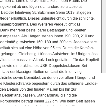
h-warmen Charme und Gemütlichkeit in den Raum. Die
ts gekonnt ab und fügen sich andererseits absolut
Bett der Interliving Schlafzimmer Serie 1019 ist gegen
eder erhältlich. Dieses unterstreicht durch die schlichte,
immerprogramms. Des Weiteren verdeutlicht das
 Dank mehrerer bestellbarer Bettlängen und -breiten
e anpassen. Als Längen stehen Ihnen 190, 200, 210 und
andardmäßig zwischen 160, 180 und 200 cm. Jedes weitere
 beläuft sich auf eine Höhe von 95 cm. Durch die Komfort-
 gelangen. Gleiches gilt für das Aufstehen. Im Übrigen lässt
Wildeiche massiv im Altholz-Look gestalten. Für das Kopfteil
g sowie ein praktisches USB-Doppelsteckdosen-Set
ativ erstklassigen Betten umfasst die Interliving
schränke sowie Beimöbel, zu denen vor allem Hänge- und
Kleiderschränke begeistern durch das raffinierte Endlos-
nden Details von den finalen Maßen bis hin zur
en Bedarf anzupassen. Standardmäßig sind die
e Korpushöhe beträgt immer 222 cm. Wie beim Bett lassen