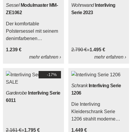
Sessel
Modulmaster MM-
Wohnwand
Interliving
ZE1062
Serie 2023
Der komfortable
Polstersessel mit seinem
denimfarbenen
Stoffbezug und der hellen
1.239 €
2.790 €
1.495 €
Doppelstepp-Kontrastnaht
mehr erfahren ›
mehr erfahren ›
ist ein wahrer Klassiker.
Und auch der verchromte
-17%
Metall-Tellerfuß ist zeitlos
und elegant.
Schrank
Interliving Serie
Garderobe
Interliving Serie
1206
6011
Die Interliving
Kleiderschrank Serie
1206 strahlt moderne
Eleganz aus und
2.161 €
1.795 €
1.449 €