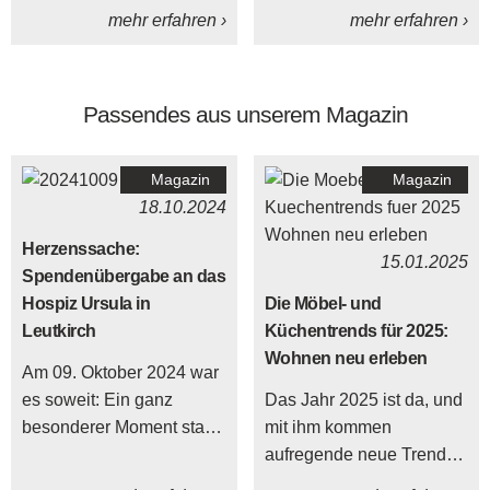
begeistert mit ihrer
mehr erfahren ›
mehr erfahren ›
Funktionsstärke. Sie ist
Made in Germany. Neben
anderen Qualitätssiegeln
Passendes aus unserem Magazin
trägt das Programm das
Goldene M sowie das
Zertifikat des TÜV
Magazin
Magazin
Rheinland.
18.10.2024
Herzenssache:
15.01.2025
Spendenübergabe an das
Hospiz Ursula in
Die Möbel- und
Leutkirch
Küchentrends für 2025:
Wohnen neu erleben
Am 09. Oktober 2024 war
es soweit: Ein ganz
Das Jahr 2025 ist da, und
besonderer Moment stand
mit ihm kommen
an, als wir im Namen
aufregende neue Trends
unseres Unternehmens
für dein Zuhause.