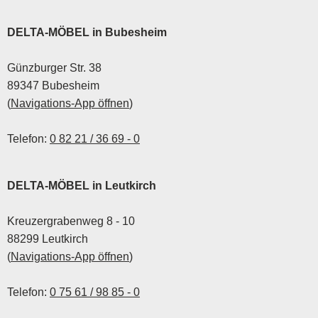
Schlafkomfort gegeben
Langlebigkeit und
ist, gibt es einige Dinge,
Beständigkeit bekannt,
DELTA-MÖBEL in Bubesheim
auf die Sie achten
sodass Sie sich lange an
müssen.
Ihren Möbelstücken
Günzburger Str. 38
erfreuen können.
89347 Bubesheim
(
Navigations-App öffnen
)
Telefon:
0 82 21 / 36 69 - 0
DELTA-MÖBEL in Leutkirch
Kreuzergrabenweg 8 - 10
88299 Leutkirch
(
Navigations-App öffnen
)
Telefon:
0 75 61 / 98 85 - 0