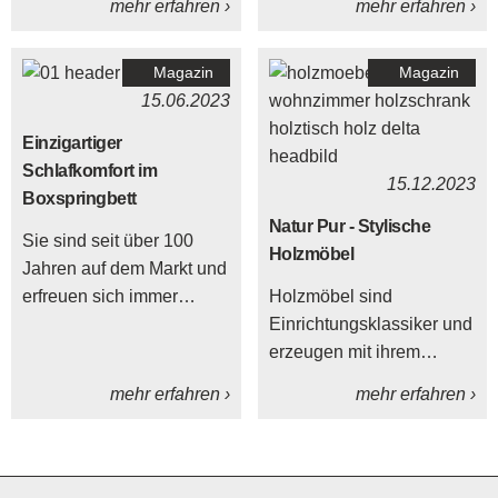
mehr erfahren ›
mehr erfahren ›
einen Spendenscheck in
Höhe von 500€ an das
Magazin
Magazin
Hospiz Ursula in
15.06.2023
Leutkirch übergeben
durften.
Einzigartiger
Schlafkomfort im
15.12.2023
Boxspringbett
Natur Pur - Stylische
Sie sind seit über 100
Holzmöbel
Jahren auf dem Markt und
erfreuen sich immer
Holzmöbel sind
größer werdender
Einrichtungsklassiker und
Beliebtheit - die
erzeugen mit ihrem
Boxspringbetten. Mit
unverwechselbaren Look
mehr erfahren ›
mehr erfahren ›
gutem Schlaf starten Sie
eine wohlige Atmosphäre
gleich viel besser in den
in Ihren Wohnräumen.
Tag. Damit Ihnen ein
Außerdem sind
einzigartiger
Holzmöbel für