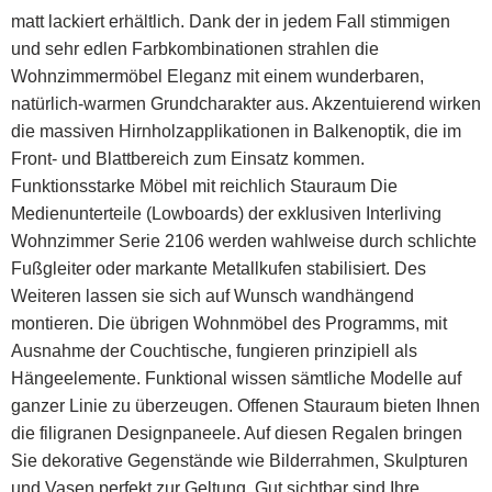
matt lackiert erhältlich. Dank der in jedem Fall stimmigen
und sehr edlen Farbkombinationen strahlen die
Wohnzimmermöbel Eleganz mit einem wunderbaren,
natürlich-warmen Grundcharakter aus. Akzentuierend wirken
die massiven Hirnholzapplikationen in Balkenoptik, die im
Front- und Blattbereich zum Einsatz kommen.
Funktionsstarke Möbel mit reichlich Stauraum Die
Medienunterteile (Lowboards) der exklusiven Interliving
Wohnzimmer Serie 2106 werden wahlweise durch schlichte
Fußgleiter oder markante Metallkufen stabilisiert. Des
Weiteren lassen sie sich auf Wunsch wandhängend
montieren. Die übrigen Wohnmöbel des Programms, mit
Ausnahme der Couchtische, fungieren prinzipiell als
Hängeelemente. Funktional wissen sämtliche Modelle auf
ganzer Linie zu überzeugen. Offenen Stauraum bieten Ihnen
die filigranen Designpaneele. Auf diesen Regalen bringen
Sie dekorative Gegenstände wie Bilderrahmen, Skulpturen
und Vasen perfekt zur Geltung. Gut sichtbar sind Ihre