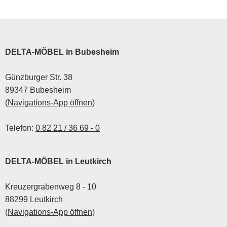
kaufen oder bequem im
sich der Blick nun auf die
Onlineshop bestellen?
Zukunft des Wohnens.
Welche Möbel- und
Küchentrends prägten
2025, und was erwartet
DELTA-MÖBEL in Bubesheim
dich 2026?
Günzburger Str. 38
89347 Bubesheim
(
Navigations-App öffnen
)
Telefon:
0 82 21 / 36 69 - 0
DELTA-MÖBEL in Leutkirch
Kreuzergrabenweg 8 - 10
88299 Leutkirch
(
Navigations-App öffnen
)