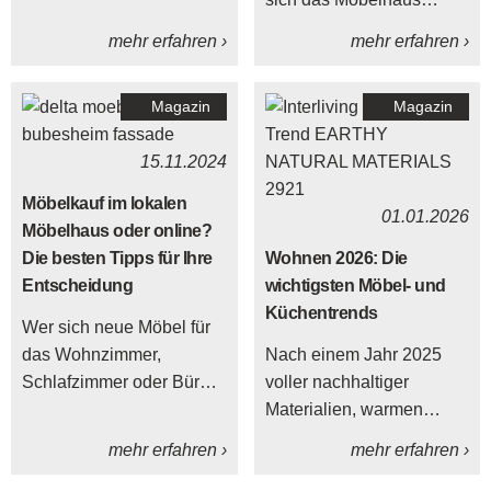
junge Menschen
DELTA-MÖBEL in
mehr erfahren ›
mehr erfahren ›
Verantwortung
Leutkirch in eine
übernehmen, Fachwissen
stimmungsvolle Event-
Magazin
Magazin
aufbauen und ihren Platz
Location.
im Team finden. Bei
15.11.2024
DELTA-MÖBEL freuen wir
uns deshalb besonders,
Möbelkauf im lokalen
01.01.2026
dass unsere
Möbelhaus oder online?
Auszubildenden ihre
Die besten Tipps für Ihre
Wohnen 2026: Die
Abschlussprüfungen
Entscheidung
wichtigsten Möbel- und
erfolgreich bestanden
Küchentrends
Wer sich neue Möbel für
haben.
das Wohnzimmer,
Nach einem Jahr 2025
Schlafzimmer oder Büro
voller nachhaltiger
anschaffen möchte, steht
Materialien, warmen
heute vor der Wahl: im
Farbtönen und smarter
mehr erfahren ›
mehr erfahren ›
lokalen Möbelhaus
Einrichtungsideen richtet