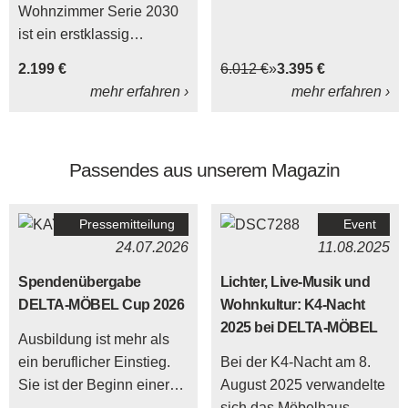
Wohnzimmer Serie 2030
ist ein erstklassig
verarbeitetes
2.199 €
6.012 €
3.395 €
Wohnmöbelprogramm,
mehr erfahren ›
mehr erfahren ›
das neben konkreten
Vorschlägen für
Wohnwände auch einen
Passendes aus unserem Magazin
großen Typenplan mit
vielen Einzelmöbeln
umfasst.
Pressemitteilung
Event
24.07.2026
11.08.2025
Spendenübergabe
Lichter, Live-Musik und
DELTA-MÖBEL Cup 2026
Wohnkultur: K4-Nacht
2025 bei DELTA-MÖBEL
Ausbildung ist mehr als
ein beruflicher Einstieg.
Bei der K4-Nacht am 8.
Sie ist der Beginn einer
August 2025 verwandelte
Entwicklung, bei der
sich das Möbelhaus