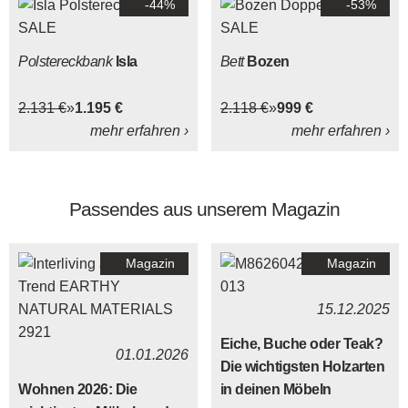
-44%
-53%
der Tisch und die
Sitzmöbel ganz nach dem
eigenen Geschmack
Polstereckbank
Isla
Bett
Bozen
konfiguriert und
kombiniert werden.
2.131 €
1.195 €
2.118 €
999 €
mehr erfahren ›
mehr erfahren ›
Passendes aus unserem Magazin
Magazin
Magazin
15.12.2025
Eiche, Buche oder Teak?
01.01.2026
Die wichtigsten Holzarten
Wohnen 2026: Die
in deinen Möbeln