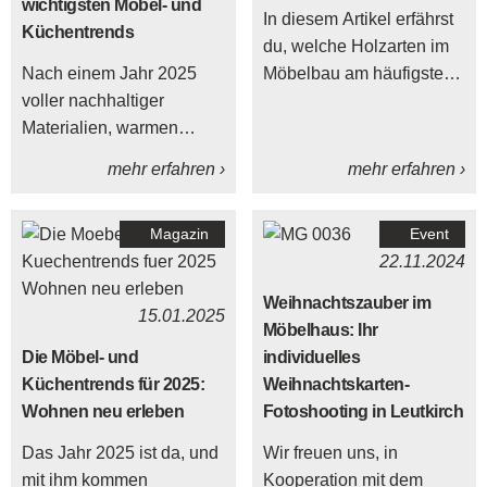
wichtigsten Möbel- und
In diesem Artikel erfährst
Küchentrends
du, welche Holzarten im
Nach einem Jahr 2025
Möbelbau am häufigsten
voller nachhaltiger
verwendet werden – von
Materialien, warmen
heimischen Klassikern
Farbtönen und smarter
wie Eiche und Buche bis
mehr erfahren ›
mehr erfahren ›
Einrichtungsideen richtet
zu exotischen Optionen
sich der Blick nun auf die
wie Teak.
Magazin
Event
Zukunft des Wohnens.
22.11.2024
Welche Möbel- und
Küchentrends prägten
Weihnachtszauber im
15.01.2025
2025, und was erwartet
Möbelhaus: Ihr
dich 2026?
Die Möbel- und
individuelles
Küchentrends für 2025:
Weihnachtskarten-
Wohnen neu erleben
Fotoshooting in Leutkirch
Das Jahr 2025 ist da, und
Wir freuen uns, in
mit ihm kommen
Kooperation mit dem