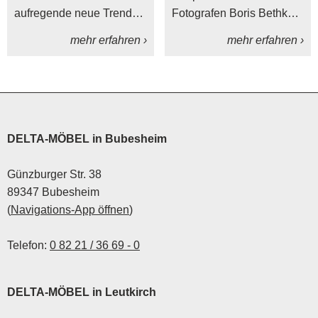
aufregende neue Trends
Fotografen Boris Bethke
für dein Zuhause.
ein einzigartiges
mehr erfahren ›
mehr erfahren ›
Weihnachtskarten-
Fotoshooting in unserem
Möbelhaus in Leutkirch
anzubieten!
DELTA-MÖBEL in Bubesheim
Günzburger Str. 38
89347 Bubesheim
(
Navigations-App öffnen
)
Telefon:
0 82 21 / 36 69 - 0
DELTA-MÖBEL in Leutkirch