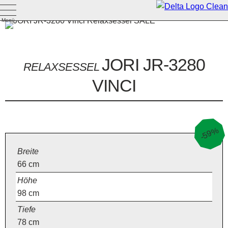
Menü
JORI JR-3280
RELAXSESSEL
VINCI
-59%
Breite
66
cm
Höhe
98
cm
Tiefe
78
cm