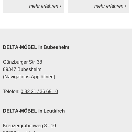
die individuellen
für dein Zuhause.
mehr erfahren ›
mehr erfahren ›
Bedürfnisse
abgestimmtes Polster
sollte man daher nicht
unterschätzen. Die
Vielzahl an
Funktionsmöglichkeiten
DELTA-MÖBEL in Bubesheim
erlaubt es ein Sofa oder
einen Sessel zu planen,
Günzburger Str. 38
der alles vereint, was
89347 Bubesheim
einem wichtig ist – so wird
(
Navigations-App öffnen
)
absolut jeder Tag zu
einem wahren Highlight.
Telefon:
0 82 21 / 36 69 - 0
DELTA-MÖBEL in Leutkirch
Kreuzergrabenweg 8 - 10