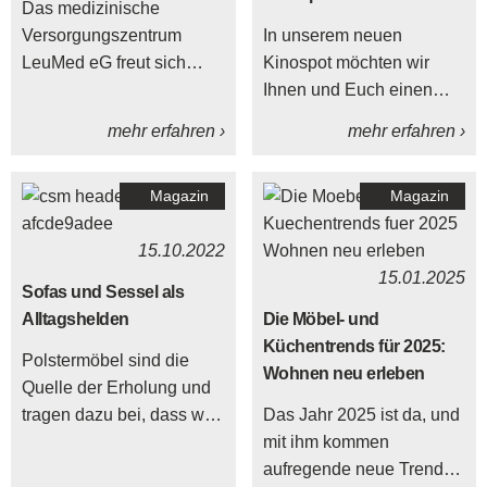
Das medizinische
Versorgungszentrum
In unserem neuen
LeuMed eG freut sich
Kinospot möchten wir
über die großzügige
Ihnen und Euch einen
Unterstützung von
schnellen Einblick in das
mehr erfahren ›
mehr erfahren ›
DELTA-MÖBEL aus
was uns als DELTA-
Leutkirch, die einen
MÖBEL ausmacht geben
Magazin
Magazin
großen Teil der neuen
Mitarbeiterküche
15.10.2022
gespendet haben.
15.01.2025
Sofas und Sessel als
Alltagshelden
Die Möbel- und
Küchentrends für 2025:
Polstermöbel sind die
Wohnen neu erleben
Quelle der Erholung und
tragen dazu bei, dass wir
Das Jahr 2025 ist da, und
alle entspannt durch den
mit ihm kommen
Alltag kommen. Ein auf
aufregende neue Trends