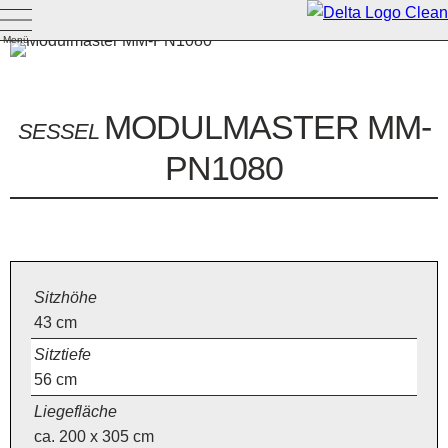
Menü
MODULMASTER MM-
SESSEL
PN1080
Sitzhöhe
43
cm
Sitztiefe
56
cm
Liegefläche
ca. 200 x 305 cm