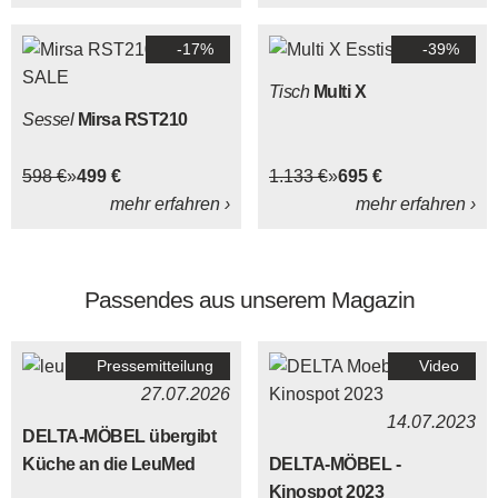
auf der Rückenlehne D
-17%
-39%
und der Armlehnvariante
2.
Tisch
Multi X
Sessel
Mirsa RST210
598 €
499 €
1.133 €
695 €
mehr erfahren ›
mehr erfahren ›
Passendes aus unserem Magazin
Pressemitteilung
Video
27.07.2026
14.07.2023
DELTA-MÖBEL übergibt
Küche an die LeuMed
DELTA-MÖBEL -
Kinospot 2023