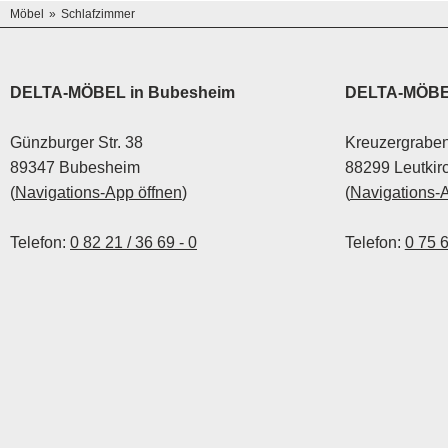
Möbel
Schlafzimmer
DELTA-MÖBEL in Bubesheim
DELTA-MÖBEL
Günzburger Str. 38
Kreuzergraben
89347 Bubesheim
88299 Leutkir
(
Navigations-App öffnen
)
(
Navigations-
Telefon:
0 82 21 / 36 69 - 0
Telefon:
0 75 6