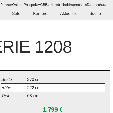
e
Partner
Online-Prospekt
AGB
Barrierefreiheit
Impressum
Datenschutz
Sale
Karriere
Aktuelles
Suche
RIE 1208
Breite
270
cm
Höhe
222
cm
Tiefe
68
cm
1.799 €