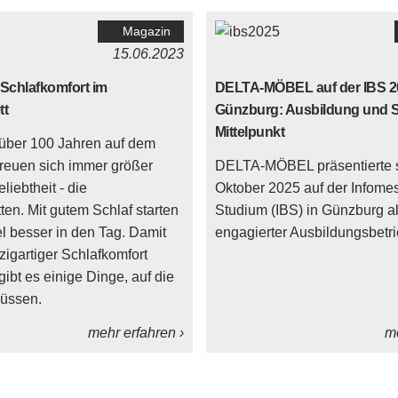
Magazin
15.06.2023
 Schlafkomfort im
DELTA-MÖBEL auf der IBS 2
tt
Günzburg: Ausbildung und 
Mittelpunkt
t über 100 Jahren auf dem
freuen sich immer größer
DELTA-MÖBEL präsentierte s
iebtheit - die
Oktober 2025 auf der Infome
en. Mit gutem Schlaf starten
Studium (IBS) in Günzburg a
el besser in den Tag. Damit
engagierter Ausbildungsbetri
zigartiger Schlafkomfort
gibt es einige Dinge, auf die
müssen.
mehr erfahren ›
me