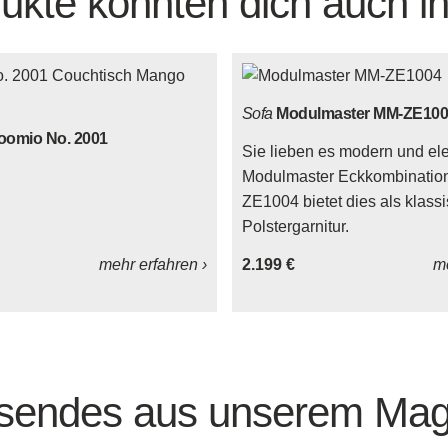
ukte könnten dich auch in
Sofa
Modulmaster MM-ZE100
oomio No. 2001
Sie lieben es modern und el
Modulmaster Eckkombinatio
ZE1004 bietet dies als klass
Polstergarnitur.
mehr erfahren ›
2.199 €
me
sendes aus unserem Mag