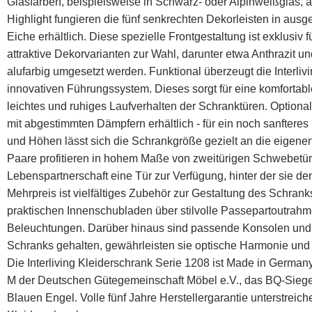
Glasfarben, beispielsweise in Schwarz- oder Alpinweißglas, abe
Highlight fungieren die fünf senkrechten Dekorleisten in ausge
Eiche erhältlich. Diese spezielle Frontgestaltung ist exklusiv 
attraktive Dekorvarianten zur Wahl, darunter etwa Anthrazit u
alufarbig umgesetzt werden. Funktional überzeugt die Interli
innovativen Führungssystem. Dieses sorgt für eine komforta
leichtes und ruhiges Laufverhalten der Schranktüren. Optional
mit abgestimmten Dämpfern erhältlich - für ein noch sanfteres
und Höhen lässt sich die Schrankgröße gezielt an die eigen
Paare profitieren in hohem Maße von zweitürigen Schwebetüre
Lebenspartnerschaft eine Tür zur Verfügung, hinter der sie de
Mehrpreis ist vielfältiges Zubehör zur Gestaltung des Schra
praktischen Innenschubladen über stilvolle Passepartoutrahme
Beleuchtungen. Darüber hinaus sind passende Konsolen und 
Schranks gehalten, gewährleisten sie optische Harmonie und
Die Interliving Kleiderschrank Serie 1208 ist Made in Germany
M der Deutschen Gütegemeinschaft Möbel e.V., das BQ-Siegel,
Blauen Engel. Volle fünf Jahre Herstellergarantie unterstreic