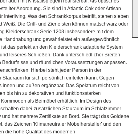
r auch mit Kristallspiegeln realisierbar. Als optisches
stellter Anordnung. Sie sind in Atlantic Oak oder Artisan
für Interliving. Was den Schrankkorpus betrifft, stehen sieben
nd Weiß. Die Griff- und Zierleisten können mattschwarz oder
ving Kleiderschrank Serie 1208 insbesondere mit dem
ble Handhabung und gewährleistet ein außergewöhnlich
 ist das perfekt an den Kleiderschrank adaptierte System
 und leiseres Schließen. Dank unterschiedlicher Breiten
en Bedürfnisse und räumlichen Voraussetzungen anpassen.
nschränken. Hierbei steht jeder Person in der
n Stauraum für sich persönlich einteilen kann. Gegen
nks innen und außen ergänzbar. Das Spektrum reicht von
n bis hin zu dekorativen und funktionsstarken
Kommoden als Beimöbel erhältlich. Im Design des
 schaffen dabei zusätzlichen Stauraum im Schlafzimmer.
 und hat mehrere Zertifikate an Bord. Sie trägt das Goldene
 das Zeichen 'Klimaneutraler Möbelhersteller' und den
hen die hohe Qualität des modernen