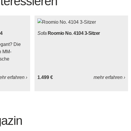
teressieren
4
Sofa
Roomio No. 4104 3-Sitzer
egant? Die
n MM-
ische
hr erfahren ›
1.499 €
mehr erfahren ›
azin